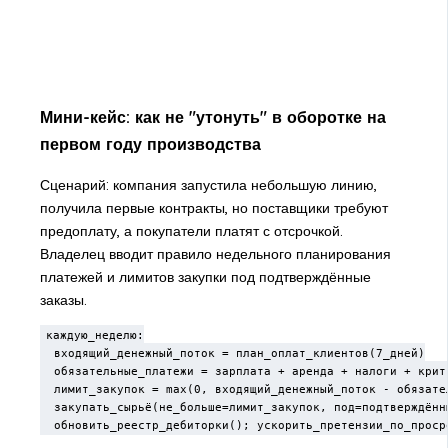
Мини-кейс: как не "утонуть" в оборотке на
первом году производства
Сценарий: компания запустила небольшую линию,
получила первые контракты, но поставщики требуют
предоплату, а покупатели платят с отсрочкой.
Владелец вводит правило недельного планирования
платежей и лимитов закупки под подтверждённые
заказы.
каждую_неделю:

  входящий_денежный_поток = план_оплат_клиентов(7_дней)

  обязательные_платежи = зарплата + аренда + налоги + крити
  лимит_закупок = max(0, входящий_денежный_поток - обязател
  закупать_сырьё(не_больше=лимит_закупок, под=подтверждённы