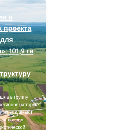
ия в
х проекта
 для
: 101,9 га
труктуру
шла в группу
регионов, которые
угих вовлекают
частки под
ристической