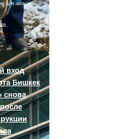
ми для целых
ьше
й вход
рта Бишкек
» снова
 после
трукции
ала