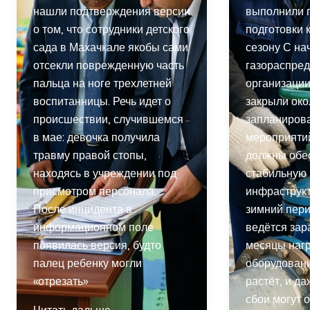
нашли подтверждения версии
выполнили п
о том, что сотрудники детского
подготовки 
сада в Махачкале якобы сами
сезону С на
отсекли поврежденную часть
газораспре
пальца на ноге трехлетней
организации
воспитанницы. Речь идет о
закрыли ок
происшествии, случившемся
запланиров
в мае: девочка получила
мероприяти
травму правой стопы,
должны обе
находясь в учреждении под
стабильную 
присмотром персонала.
инфраструкт
После инцидента в
зимний пери
информационном поле
ведётся зар
появилась версия, будто
месяцы нагр
палец ребенку могли
оборудован
«отрезать»
растёт, и д
сбои могут 
СК
Читать дальше