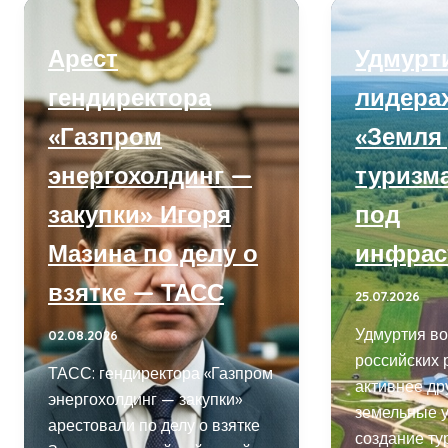
Арест
Удмурт
гендиректора
лидера
«Газпром
«Земля
энергохолдинг —
туризма»
закупки» Игоря
под
Мазина по делу о
инфрас
взятке — ТАСС
25.07.2026
Удмуртия во
02.08.2026
российских 
ТАСС: гендиректора «Газпром
активнее др
энергохолдинг — закупки»
земельные у
арестовали по делу о взятке
создание ту