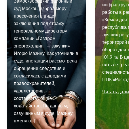
Замоскворецкий районный
инфраструкт
суд Москвы избрал меру
работы в ра
пресечения в виде
«Земля для 
заключения под стражу
республика 
генеральному директору
лучших резу
компании «Газпром
территорий 
энергохолдинг — закупки»
оборот для 
Игорю Мазину. Как уточнили в
101,9 га. В 
суде, инстанция рассмотрела
пять лет ре
обращение следствия и
специалисты
согласилась с доводами
ППК «Роска
правоохранителей,
удовлетворив
Удмуртия
Читать дал
соответствующее
в
ходатайство. По данным,
лидерах
озвученным в суде, Мазину
проекта
вменяют […]
«Земля
для