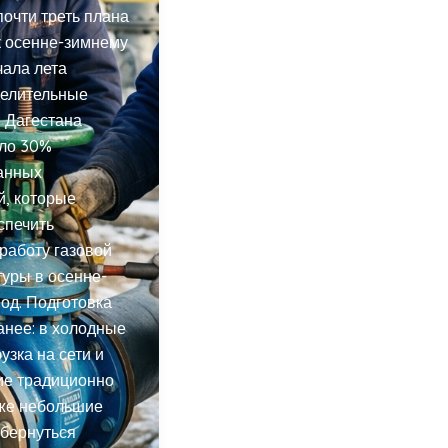
очти треть плана
к осенне-зимнему
чала лета
делительные
 Дагестана
оло 30%
анных
й, которые
спечить
работу газовой
уры в осенне-
од. Подготовка
анее: в холодные
узка на сети и
ие традиционно
аже небольшие
обернуться