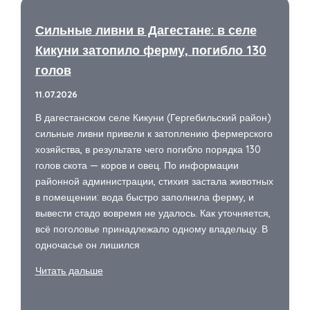
бригад
для
Сильные ливни в Дагестане: в селе
восстановления
Кикуни затопило ферму, погибло 130
электроснабжения
голов
в
регионах
11.07.2026
В дагестанском селе Кикуни (Гергебильский район)
сильные ливни привели к затоплению фермерского
хозяйства, в результате чего погибло порядка 130
голов скота — коров и овец. По информации
районной администрации, стихия застала животных
в помещении: вода быстро заполнила ферму, и
вывести стадо вовремя не удалось. Как уточняется,
всё поголовье принадлежало одному владельцу. В
одночасье он лишился
Сильные
Читать дальше
ливни
в