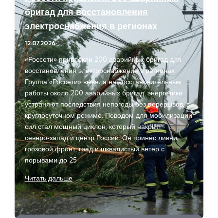
бригад для восстановления
электроснабжения в регионах
12.07.2026
«Россети» привлекли 200 аварийных бригад для
восстановления электроснабжения в регионах
Группа «Россети» вывела на восстановительные
работы около 200 аварийных бригад: энергетики
устраняют последствия непогоды без перерывов, в
круглосуточном режиме. Поводом для мобилизации
сил стал мощный циклон, который накрыл
северо‑запад и центр России. Он принёс ливни,
грозовой фронт, град и шквалистый ветер с
порывами до 25
Россети
Читать дальше
привлекли
200
аварийных