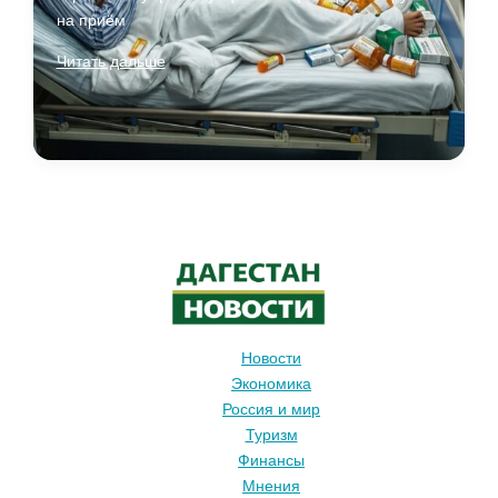
на приём
Здравоохранение:
Читать дальше
текущая
ситуация
в
больницах,
кадры,
лекарства
и
проверки
Новости
Экономика
Россия и мир
Туризм
Финансы
Мнения