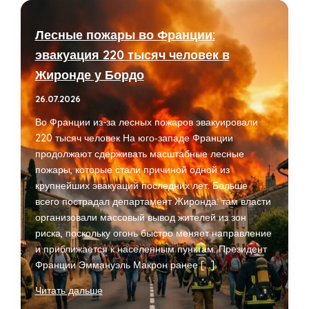
Лесные пожары во Франции:
эвакуация 220 тысяч человек в
Жиронде у Бордо
26.07.2026
Во Франции из-за лесных пожаров эвакуировали
220 тысяч человек На юго‑западе Франции
продолжают сдерживать масштабные лесные
пожары, которые стали причиной одной из
крупнейших эвакуаций последних лет. Больше
всего пострадал департамент Жиронда: там власти
организовали массовый вывод жителей из зон
риска, поскольку огонь быстро меняет направление
и приближается к населенным пунктам. Президент
Франции Эммануэль Макрон ранее […]
Лесные
Читать дальше
пожары