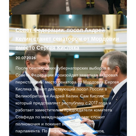
во
Франции:
эвакуация
220
Совет Федерации: посол Андрей
тысяч
Келин станет сенатором от Мордовии
человек
вместо Сергея Кисляка
в
Жиронде
20.07.2026
у
После сентябрьских губернаторских выборов в
Бордо
Совете Федерации произойдет заметная кадровая
перестановка: место сенатора от Мордовии Сергея
Кисляка займет действующий посол России в
Великобритании Андрей Келин. Сам Кисляк,
который представляет республику с 2017 года и
работает заместителем председателя комитета
Совфеда по международным делам, сложит
полномочия и покинет верхнюю палату
парламента. По информации собеседников,