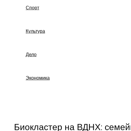
Спорт
Культура
Дело
Экономика
Поиск
Биокластер на ВДНХ: семе