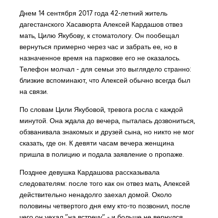
Днем 14 сентября 2017 года 42-летний житель
дагестанского Хасавюрта Алексей Кардашов отвез
мать, Цилю Якубову, к стоматологу. Он пообещал
вернуться примерно через час и забрать ее, но в
назначенное время на парковке его не оказалось.
Телефон молчал - для семьи это выглядело странно:
близкие вспоминают, что Алексей обычно всегда был
на связи.
По словам Цили Якубовой, тревога росла с каждой
минутой. Она ждала до вечера, пыталась дозвониться,
обзванивала знакомых и друзей сына, но никто не мог
сказать, где он. К девяти часам вечера женщина
пришла в полицию и подала заявление о пропаже.
Позднее девушка Кардашова рассказывала
следователям: после того как он отвез мать, Алексей
действительно ненадолго заехал домой. Около
половины четвертого дня ему кто-то позвонил, после
чего он уехал "на встречу" - и больше не вернулся.