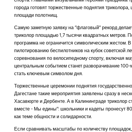
города готовят торжественные поднятия триколора, 
площади полотнищ.
Самую заметную заявку на "флаговый" рекорд делает
триколор площадью 1,7 тысячи квадратных метров. По
программа не ограничится символическим жестом. В
пилотированию беспилотников на кубок советской л
соревнования по велосипедному спорту, включая мау
центральным событием станет разворачивание 100-м
стать ключевым символом дня.
Торжественные церемонии поднятия государственног
Дагестане такие мероприятия заявлены сразу в неско
Хасавюрте и Дербенте. А в Калининграде триколор с
вместе - Мы едины": школьники и кадеты пронесут 8
как теме общности и солидарности.
Если сравнивать масштабы по количеству площадок,