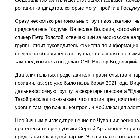
ротация кандидатов, которые могут пройти в Госдум
Сразу несколько региональных групп возглавляют н
председатель Госдумы Вячеслав Володин, который ку
спикер Петр Толстой, отвечающий за московское нап
группы стоит руководитель комитета по информацио
выделена объединенная группа, связанная с новыми
зампред комитета по делам СНГ Виктор Водолацкий.
Два влиятельных представителя правительства и па
позиции, как это уже было на выборах 2021 года. В
дальневосточную группу, а секретарь генсовета "Ед
Такой расклад показывает, что партия предпочитает
уровня там, где важны контроль и мобилизация элек
Необычным выглядит решение по Чувашии: регионал
правительства республики Сергей Артамонов - при то
представитель другой партии. Это сигнал о том, что 