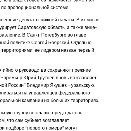
у по пропорциональной системе.
ынешние депутаты нижней палаты. В их числе
рирует Саратовскую область, а также вице-
равление. В Санкт-Петербурге во главе
нной политике Сергей Боярский. Отдельно
 территориями: ее лидером назван первый
ртийного руководства сохраняют прежние
ице-премьер Юрий Трутнев вновь возглавляет
иной России" Владимир Якушев - уральскую.
 опираться на управленцев федерального
торальной кампании на больших территориях.
ьную группу возглавит председатель
м, что сам субъект возглавляет
при подборе "первого номера" могут