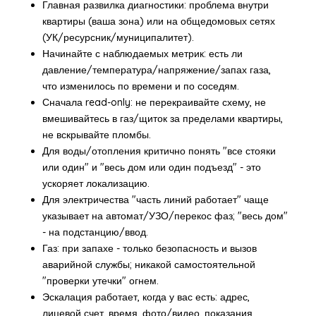
Главная развилка диагностики: проблема внутри
квартиры (ваша зона) или на общедомовых сетях
(УК/ресурсник/муниципалитет).
Начинайте с наблюдаемых метрик: есть ли
давление/температура/напряжение/запах газа,
что изменилось по времени и по соседям.
Сначала read-only: не перекраивайте схему, не
вмешивайтесь в газ/щиток за пределами квартиры,
не вскрывайте пломбы.
Для воды/отопления критично понять "все стояки
или один" и "весь дом или один подъезд" - это
ускоряет локализацию.
Для электричества "часть линий работает" чаще
указывает на автомат/УЗО/перекос фаз; "весь дом"
- на подстанцию/ввод.
Газ: при запахе - только безопасность и вызов
аварийной службы; никакой самостоятельной
"проверки утечки" огнем.
Эскалация работает, когда у вас есть: адрес,
лицевой счет, время, фото/видео, показания