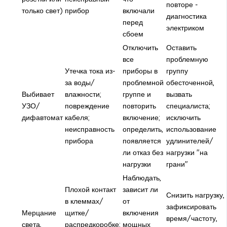
повторе -
только свет)
прибор
включали
диагностика
перед
электриком
сбоем
Отключить
Оставить
все
проблемную
Утечка тока из-
приборы в
группу
за воды/
проблемной
обесточенной,
Выбивает
влажности;
группе и
вызвать
УЗО/
повреждение
повторить
специалиста;
дифавтомат
кабеля;
включение;
исключить
неисправность
определить,
использование
прибора
появляется
удлинителей/
ли отказ без
нагрузки "на
нагрузки
грани"
Наблюдать,
Плохой контакт
зависит ли
Снизить нагрузку,
в клеммах/
от
зафиксировать
Мерцание
щитке/
включения
время/частоту,
света,
распредкоробке;
мощных