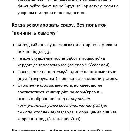
фиксируйте факт, но не "крутите" арматуру, если не
уверены в модели и последствиях.
Когда эскалировать сразу, без попыток
"починить самому"
Холодный стояк у нескольких квартир по вертикали
или по подъезду.
Резкое ухудшение после работ в подвале/на
чердаке/в тепловом узле (со слов УК/соседей).
Подозрение на протечку/подмес/нештатные звуки
(шум, "гидроудары"), появление влажности у стояка.
Отопление формально есть, но качество не
соответствует: фиксируйте замеры/время и
готовьте обращение под
перерасчет
коммунальных услуг вода отопление gas
(по
смыслу: отопление/газ/вода; в обращении пишите
корректно: вода/отопление/газ).
Как оформлять обращение так, чтобы его