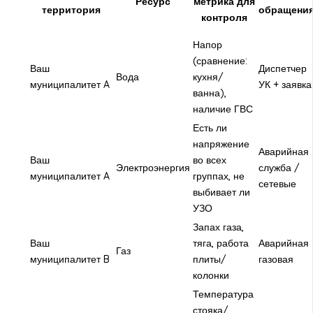
Ресурс
метрика для
территория
обращени
контроля
Напор
(сравнение:
Ваш
Диспетчер
Вода
кухня/
муниципалитет A
УК + заявка
ванна),
наличие ГВС
Есть ли
напряжение
Аварийная
Ваш
во всех
Электроэнергия
служба /
муниципалитет A
группах, не
сетевые
выбивает ли
УЗО
Запах газа,
Ваш
тяга, работа
Аварийная
Газ
муниципалитет B
плиты/
газовая
колонки
Температура
стояка/