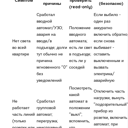
Симптом
проверить
причины
(безопасно)
(read-only)
Сработал
Если выбило -
вводной
один раз
автомат/УЗО;
Положение
аккуратно
авария на
вводного
включить обратно
Нет света
вводе/в
автомата;
если снова
во всей
подъезде; долги
есть ли свет
выбивает -
квартире
тут обычно не
в подъезде;
оставить
причина
есть ли у
выключенным и
мгновенного "0"
соседей
вызвать
без
электрика/
уведомлений
аварийную
Посмотреть,
Отключить часть
какой
нагрузки, вынуть
Не
Сработал
автомат в
"подозрительный
работает
групповой
положении
прибор из
часть линий
автомат;
"выкл";
розетки, включить
(только
перегрузка;
вспомнить,
автомат; при
розетки или
неисправный
что