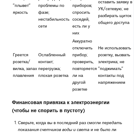
оставить заявку в
"плывет"
проблемы по
приборов;
УК/сетевую; не
яркость
фазе;
спросить
разбирать щиток
нестабильность
соседей,
общего доступа
сети
есть ли у
них
Аккуратно
отключить
Не использовать
Греется
Ослабленный
прибор;
розетку, вызвать
розетка/
контакт;
проверить,
электрика; не
вилка, запах
перегрузка;
повторяется
"поджимать"
плавления
плохая розетка
ли на
контакты под
другой
напряжением
розетке
Финансовая привязка к электроэнергии
(чтобы не спорить в пустоту)
Сверьте, когда вы в последний раз смогли
передать
показания счетчиков воды и света
и не было ли