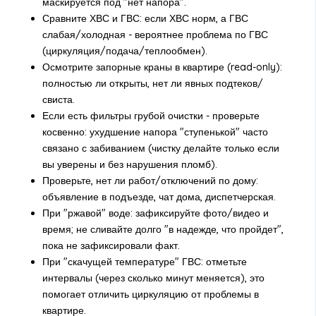
маскируется под "нет напора".
Сравните ХВС и ГВС: если ХВС норм, а ГВС
слабая/холодная - вероятнее проблема по ГВС
(циркуляция/подача/теплообмен).
Осмотрите запорные краны в квартире (read-only):
полностью ли открыты, нет ли явных подтеков/
свиста.
Если есть фильтры грубой очистки - проверьте
косвенно: ухудшение напора "ступенькой" часто
связано с забиванием (чистку делайте только если
вы уверены и без нарушения пломб).
Проверьте, нет ли работ/отключений по дому:
объявление в подъезде, чат дома, диспетчерская.
При "ржавой" воде: зафиксируйте фото/видео и
время; не сливайте долго "в надежде, что пройдет",
пока не зафиксировали факт.
При "скачущей температуре" ГВС: отметьте
интервалы (через сколько минут меняется), это
помогает отличить циркуляцию от проблемы в
квартире.