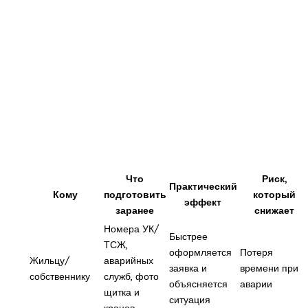
Что
Риск,
Практический
Кому
подготовить
который
эффект
заранее
снижает
Номера УК/
Быстрее
ТСЖ,
оформляется
Потеря
Жильцу/
аварийных
заявка и
времени при
собственнику
служб, фото
объясняется
аварии
щитка и
ситуация
кранов