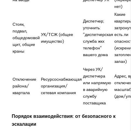
нет)
Какие
Диспетчер;
квартир
Стояк,
уточнить:
затронут
подвал,
УК/ТСЖ (общее
"диспетчерская
есть ли
общедомовой
имущество)
служба жкх
опаснос
щит, общие
телефон"
(искрен
краны
вашего дома
затопле
запах)
Через УК/
диспетчера
Адрес, 
Отключение
Ресурсоснабжающая
или напрямую
отключе
района/
организация/
в аварийную
масшта
квартала
сетевая компания
службу
(дом/ул
поставщика
Порядок взаимодействия: от безопасного к
эскалации