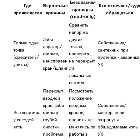
Безопасная
Где
Вероятные
Кто отвечает/куд
проверка
проявляется
причины
обращаться
(read-only)
Сравнить
напор на
Забит
других
Только одна
Собственник/
аэратор/
точках;
точка
сантехник; при
фильтр,
проверить,
(смеситель/
протечке - аварийка
неисправен
не перекрыт
унитаз)
УК
кран/шланг
ли
локальный
вентиль
Перекрыт
Посмотреть
вводной
положение
кран, забит
вводных
Собственник/
Вся квартира,
фильтр
кранов;
мастер; если
у соседей
грубой
оценить, не
затронуты
есть
очистки,
менялись ли
общедомовые узлы 
проблема
работы в
УК