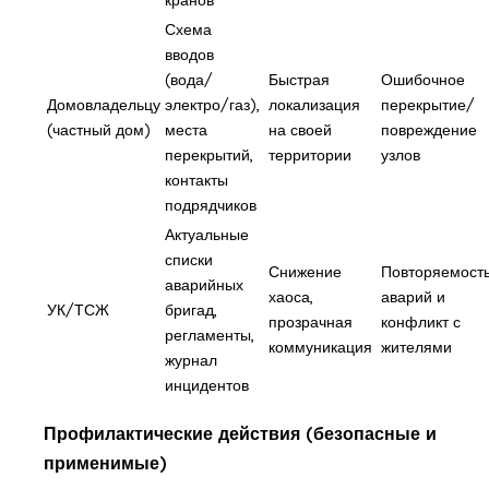
Схема
вводов
(вода/
Быстрая
Ошибочное
Домовладельцу
электро/газ),
локализация
перекрытие/
(частный дом)
места
на своей
повреждение
перекрытий,
территории
узлов
контакты
подрядчиков
Актуальные
списки
Снижение
Повторяемост
аварийных
хаоса,
аварий и
УК/ТСЖ
бригад,
прозрачная
конфликт с
регламенты,
коммуникация
жителями
журнал
инцидентов
Профилактические действия (безопасные и
применимые)