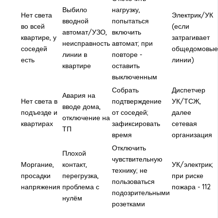
Выбило
нагрузку,
Нет света
Электрик/УК
вводной
попытаться
во всей
(если
автомат/УЗО,
включить
квартире, у
затрагивает
неисправность
автомат; при
соседей
общедомовые
линии в
повторе -
есть
линии)
квартире
оставить
выключенным
Собрать
Диспетчер
Авария на
Нет света в
подтверждение
УК/ТСЖ,
вводе дома,
подъезде и
от соседей;
далее
отключение на
квартирах
зафиксировать
сетевая
ТП
время
организация
Отключить
Плохой
чувствительную
Моргание,
контакт,
УК/электрик;
технику; не
просадки
перегрузка,
при риске
пользоваться
напряжения
проблема с
пожара - 112
подозрительными
нулём
розетками