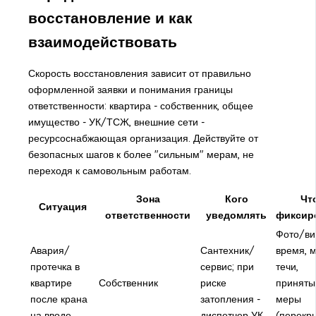
восстановление и как
взаимодействовать
Скорость восстановления зависит от правильно
оформленной заявки и понимания границы
ответственности: квартира - собственник, общее
имущество - УК/ТСЖ, внешние сети -
ресурсоснабжающая организация. Действуйте от
безопасных шагов к более "сильным" мерам, не
переходя к самовольным работам.
Зона
Кого
Чт
Ситуация
ответственности
уведомлять
фиксир
Фото/ви
Авария/
Сантехник/
время, 
протечка в
сервис; при
течи,
квартире
Собственник
риске
приняты
после крана
затопления -
меры
на вводе
диспетчер УК
(перекр