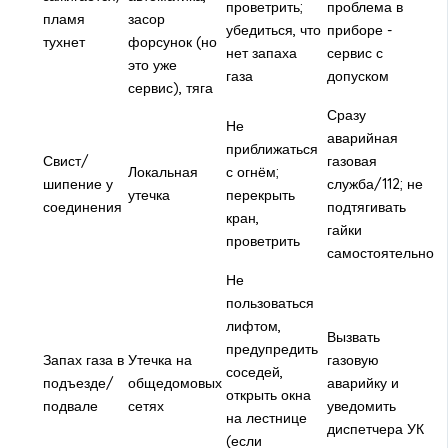
проветрить;
проблема в
пламя
засор
убедиться, что
приборе -
тухнет
форсунок (но
нет запаха
сервис с
это уже
газа
допуском
сервис), тяга
Сразу
Не
аварийная
приближаться
Свист/
газовая
Локальная
с огнём;
шипение у
служба/112; не
утечка
перекрыть
соединения
подтягивать
кран,
гайки
проветрить
самостоятельно
Не
пользоваться
лифтом,
Вызвать
предупредить
Запах газа в
Утечка на
газовую
соседей,
подъезде/
общедомовых
аварийку и
открыть окна
подвале
сетях
уведомить
на лестнице
диспетчера УК
(если