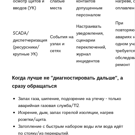
осмотр щитов и
слабые
контактов
нагреве, 
вводов (УК)
места
допущенным
оплавлен
персоналом
При
Настраивать
повторяю
SCADA/
уведомления,
События на
авариях 
диспетчеризация
сценарии
узлах и
одном уча
(ресурсники/
переключений,
сетях
требуетс
крупные УК)
журнал
обследов
инцидентов
ремонт
Когда лучше не "диагностировать дальше", а
сразу обращаться
Запах газа, шипение, подозрение на утечку - только
аварийная газовая служба/112.
Искрение, дым, запах горелой изоляции, нагрев
розетки/щита.
Затопление с быстрым набором воды или вода идёт
по стояку/из перекрытий.