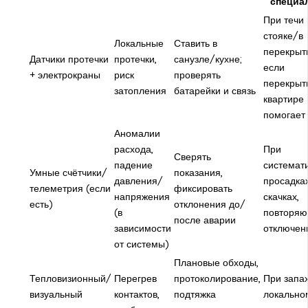
специа
При течи 
стояке/в
Локальные
Ставить в
перекрыт
Датчики протечки
протечки,
санузле/кухне;
если
+ электрокраны
риск
проверять
перекрыт
затопления
батарейки и связь
квартире 
помогает
Аномалии
расхода,
При
Сверять
падение
системат
Умные счётчики/
показания,
давления/
просадка
телеметрия (если
фиксировать
напряжения
скачках,
есть)
отклонения до/
(в
повторяю
после аварии
зависимости
отключен
от системы)
Плановые обходы,
Тепловизионный/
Перегрев
протоколирование,
При запах
визуальный
контактов,
подтяжка
локально