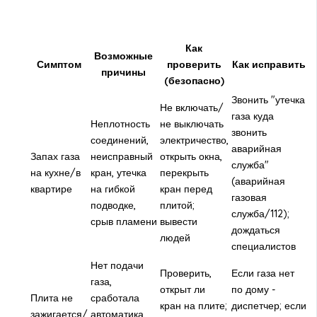
Как
Возможные
Симптом
проверить
Как исправить
причины
(безопасно)
Звонить "утечка
Не включать/
газа куда
Неплотность
не выключать
звонить
соединений,
электричество,
аварийная
Запах газа
неисправный
открыть окна,
служба"
на кухне/в
кран, утечка
перекрыть
(аварийная
квартире
на гибкой
кран перед
газовая
подводке,
плитой;
служба/112);
срыв пламени
вывести
дождаться
людей
специалистов
Нет подачи
Проверить,
Если газа нет
газа,
открыт ли
по дому -
Плита не
сработала
кран на плите;
диспетчер; если
зажигается/
автоматика,