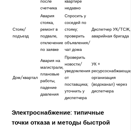
после
квартире
счетчика
недавно
Авария
Спросить у
стояка,
соседей по
Стояк/
ремонт в
стояку;
Диспетчер УК/ТСЖ,
подъезд
подвале,
проверить
аварийная бригада
отключение
объявления/
по заявке
чат дома
Проверить
Авария на
новости/
УК +
магистрали,
уведомления
ресурсоснабжающа
плановые
Дом/квартал
от
организация
работы,
поставщика;
(водоканал) через
падение
уточнить у
диспетчера
давления
диспетчера
Электроснабжение: типичные
точки отказа и методы быстрой