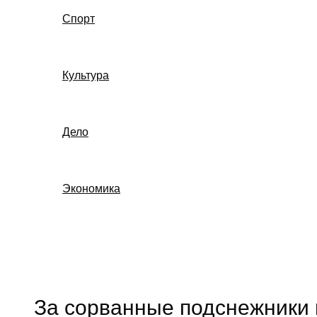
Спорт
Культура
Дело
Экономика
Поиск
За сорванные подснежники в