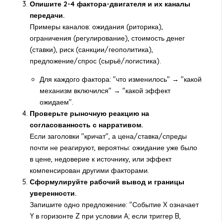
Опишите 2-4 фактора-двигателя и их каналы
передачи.
Примеры каналов: ожидания (риторика),
ограничения (регулирование), стоимость денег
(ставки), риск (санкции/геополитика),
предложение/спрос (сырьё/логистика).
Для каждого фактора: "что изменилось" → "какой
механизм включился" → "какой эффект
ожидаем".
Проверьте рыночную реакцию на
согласованность с нарративом.
Если заголовки "кричат", а цена/ставка/спреды
почти не реагируют, вероятны: ожидание уже было
в цене, недоверие к источнику, или эффект
компенсирован другими факторами.
Сформулируйте рабочий вывод и границы
уверенности.
Запишите одно предложение: "Событие X означает
Y в горизонте Z при условии A; если триггер B,