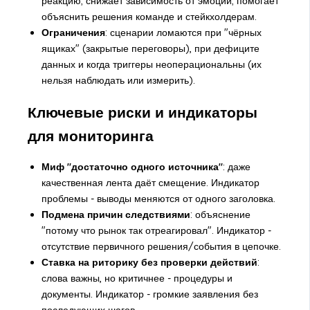
реакцию; снижает зависимость от эмоций; помогает
объяснить решения команде и стейкхолдерам.
Ограничения
: сценарии ломаются при "чёрных
ящиках" (закрытые переговоры), при дефиците
данных и когда триггеры неоперациональны (их
нельзя наблюдать или измерить).
Ключевые риски и индикаторы
для мониторинга
Миф "достаточно одного источника"
: даже
качественная лента даёт смещение. Индикатор
проблемы - выводы меняются от одного заголовка.
Подмена причин следствиями
: объяснение
"потому что рынок так отреагировал". Индикатор -
отсутствие первичного решения/события в цепочке.
Ставка на риторику без проверки действий
:
слова важны, но критичнее - процедуры и
документы. Индикатор - громкие заявления без