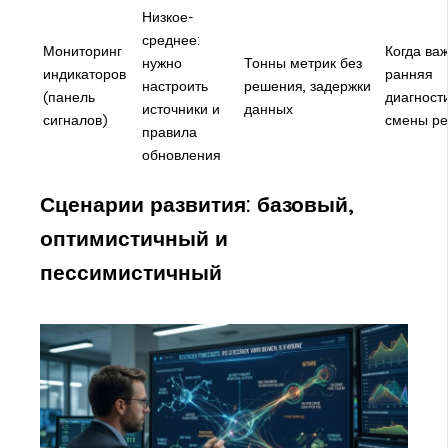
Низкое-
среднее:
Мониторинг
Когда ва
нужно
Тонны метрик без
индикаторов
ранняя
настроить
решения, задержки
(панель
диагност
источники и
данных
сигналов)
смены р
правила
обновления
Сценарии развития: базовый,
оптимистичный и
пессимистичный