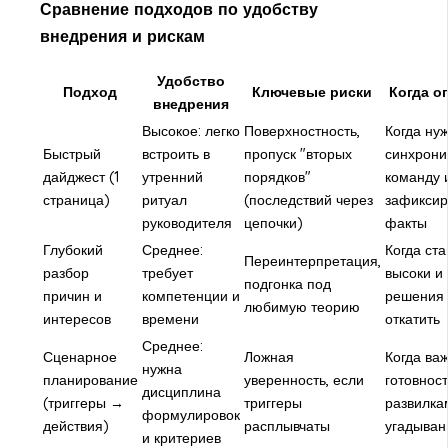
Сравнение подходов по удобству
внедрения и рискам
Удобство
Подход
Ключевые риски
Когда о
внедрения
Высокое: легко
Поверхностность,
Когда ну
Быстрый
встроить в
пропуск "вторых
синхрони
дайджест (1
утренний
порядков"
команду 
страница)
ритуал
(последствий через
зафиксир
руководителя
цепочки)
факты
Глубокий
Среднее:
Когда ста
Переинтерпретация,
разбор
требует
высоки и
подгонка под
причин и
компетенции и
решения 
любимую теорию
интересов
времени
откатить
Среднее:
Сценарное
Ложная
Когда ва
нужна
планирование
уверенность, если
готовност
дисциплина
(триггеры →
триггеры
развилкам
формулировок
действия)
расплывчаты
угадыван
и критериев