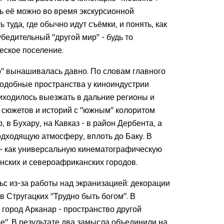
ь её можно во время экскурсионной
туда, где обычно идут съёмки, и понять, как
убедительный "другой мир" - будь то
еское поселение.
о" вынашивалась давно. По словам главного
подобные пространства у киноиндустрии
иходилось выезжать в дальние регионы и
 сюжетов и историй с "южным" колоритом
, в Бухару, на Кавказ - в район Дербента, а
одходящую атмосферу, вплоть до Баку. В
 - как универсальную кинематографическую
анских и североафриканских городов.
с из-за работы над экранизацией: декорации
 Стругацких "Трудно быть богом". В
 город Арканар - пространство другой
е". В результате два замысла объединили на