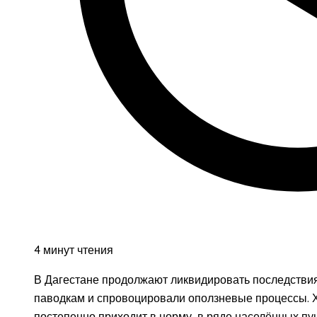
4 минут чтения
В Дагестане продолжают ликвидировать последствия
паводкам и спровоцировали оползневые процессы. Х
постепенно приходит в норму, в ряде населённых пу