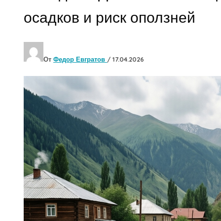
осадков и риск оползней
От
Федор Евгратов
/
17.04.2026