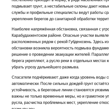
подмывает грунт, а нестабильные склоны дают новы
службы и профильные специалисты ведут работы сра
укрепления берегов до санитарной обработки террит
Наиболее напряжённая обстановка, связанная с угр
Карабудахкентском районе. Опасные участки выявлен
расположенных рядом с рекой Губденозень. Здесь из
обстановки возникла вероятность подмыва фундаме
решение о проведении эвакуации жителей. Паралле
берега укрепляют, а русло реки в отдельных местах 
убрать угрозу дальнейшего размыва.
Спасатели подчёркивают: даже когда уровень воды с
автоматически. После сильных дождей грунт остаёт
устойчивость, а береговые линии становятся уязвим
важны не только временные меры, но и грамотное у
русла, расчистка проблемных мест, укрепление отк
размыву зон.