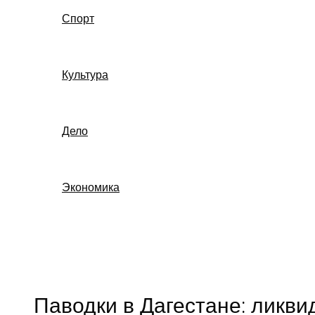
Спорт
Культура
Дело
Экономика
Поиск
Паводки в Дагестане: ликв