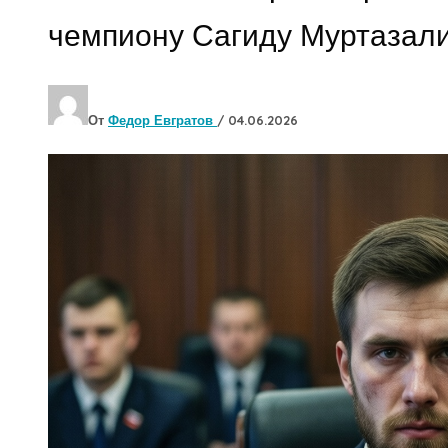
чемпиону Сагиду Муртазал
От
Федор Евгратов
/
04.06.2026