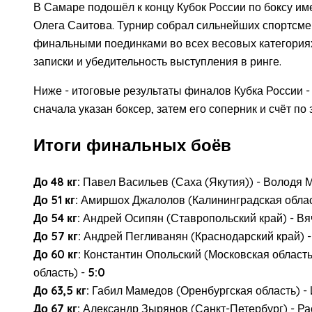
В Самаре подошёл к концу Кубок России по боксу и
Олега Саитова. Турнир собрал сильнейших спортсме
финальными поединками во всех весовых категориях,
записки и убедительность выступления в ринге.
Ниже - итоговые результаты финалов Кубка России -
сначала указан боксер, затем его соперник и счёт по 
Итоги финальных боёв
До 48 кг:
Павел Васильев (Саха (Якутия)) - Володя 
До 51 кг:
Амиршох Джалолов (Калининградская област
До 54 кг:
Андрей Осипян (Ставропольский край) - Вя
До 57 кг:
Андрей Пегливанян (Краснодарский край) -
До 60 кг:
Константин Опольский (Московская область
область) -
5:0
До 63,5 кг:
Габил Мамедов (Оренбургская область) - 
До 67 кг:
Александр Зырянов (Санкт-Петербург) - Ра