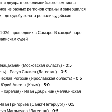
мени двукратного олимпийского чемпиона
нов из разных регионов страны и завершился
 где судьбу золота решали судейские
 2026, прошедших в Самаре. В каждой паре
запискам судей.
Мнацаканян (Московская область) -
0:5
ь) - Расул Салиев (Дагестан) -
0:5
чеслав Рогозин (Ярославская область) -
0:5
 Юрий Аветян (Крым) -
5:0
 - Карелия) - Иван Добрынин (Челябинская
Иван Григорьев (Санкт-Петербург) -
0:5
сул Магомедов (Дагестан) -
0:5