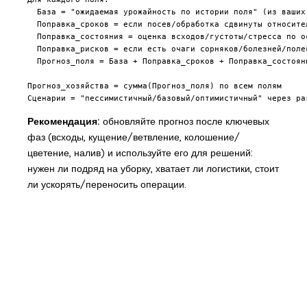
  База = "ожидаемая урожайность по истории поля" (из ваших 
  Поправка_сроков = если посев/обработка сдвинуты относител
  Поправка_состояния = оценка всходов/густоты/стресса по ос
  Поправка_рисков = если есть очаги сорняков/болезней/полег
  Прогноз_поля = База + Поправка_сроков + Поправка_состояни
Прогноз_хозяйства = сумма(Прогноз_поля) по всем полям

Рекомендация:
обновляйте прогноз после ключевых
фаз (всходы, кущение/ветвление, колошение/
цветение, налив) и используйте его для решений:
нужен ли подряд на уборку, хватает ли логистики, стоит
ли ускорять/переносить операции.