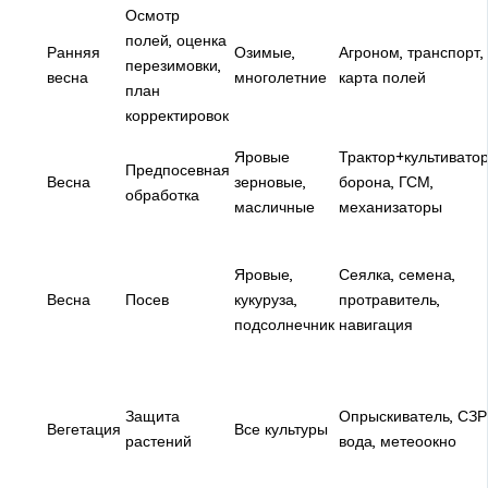
Осмотр
полей, оценка
Ранняя
Озимые,
Агроном, транспорт,
перезимовки,
весна
многолетние
карта полей
план
корректировок
Яровые
Трактор+культивато
Предпосевная
Весна
зерновые,
борона, ГСМ,
обработка
масличные
механизаторы
Яровые,
Сеялка, семена,
Весна
Посев
кукуруза,
протравитель,
подсолнечник
навигация
Защита
Опрыскиватель, СЗР
Вегетация
Все культуры
растений
вода, метеоокно