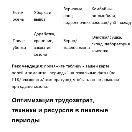
Зерновые,
Комбайны,
Лето-
Уборка и
рапс,
автомобили,
осень
вывоз
подсолнечник
весовая/учёт, склад
Доработка,
Очистка/сушка,
После
хранение,
Зерно/
склад, лаборатория
уборки
закрытие
маслосемена
качества
сезона
Рекомендация:
привяжите таблицу к вашей карте
полей и замените "периоды" на локальные фазы (по
ГТК/влажности/температуре), чтобы план не ломался
при сдвиге сезона.
Оптимизация трудозатрат,
техники и ресурсов в пиковые
периоды