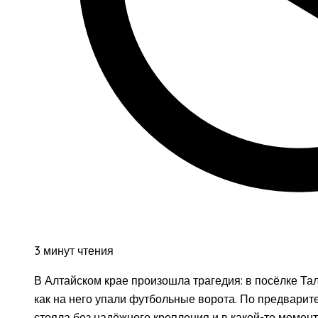
3 минут чтения
В Алтайском крае произошла трагедия: в посёлке Тал
как на него упали футбольные ворота. По предвари
стояла без надёжного крепления и в какой-то момен