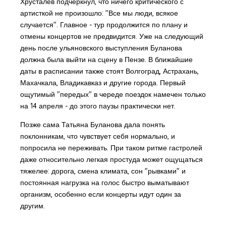
Хрусталев подчеркнул, что ничего критического с
артисткой не произошло: "Все мы люди, всякое
случается". Главное - тур продолжится по плану и
отмены концертов не предвидится. Уже на следующий
день после ульяновского выступления Буланова
должна была выйти на сцену в Пензе. В ближайшие
даты в расписании также стоят Волгоград, Астрахань,
Махачкала, Владикавказ и другие города. Первый
ощутимый "передых" в череде поездок намечен только
на 14 апреля - до этого паузы практически нет.
Позже сама Татьяна Буланова дала понять
поклонникам, что чувствует себя нормально, и
попросила не переживать. При таком ритме гастролей
даже относительно легкая простуда может ощущаться
тяжелее: дорога, смена климата, сон "рывками" и
постоянная нагрузка на голос быстро выматывают
организм, особенно если концерты идут один за
другим.