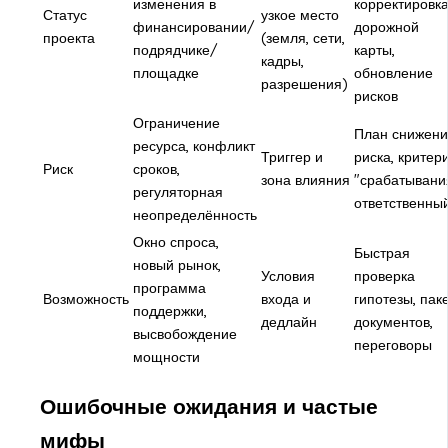
изменения в
корректировк
Статус
узкое место
финансировании/
дорожной
проекта
(земля, сети,
подрядчике/
карты,
кадры,
площадке
обновление
разрешения)
рисков
Ограничение
План снижени
ресурса, конфликт
Триггер и
риска, критер
Риск
сроков,
зона влияния
"срабатывани
регуляторная
ответственны
неопределённость
Окно спроса,
Быстрая
новый рынок,
Условия
проверка
программа
Возможность
входа и
гипотезы, пак
поддержки,
дедлайн
документов,
высвобождение
переговоры
мощности
Ошибочные ожидания и частые
мифы