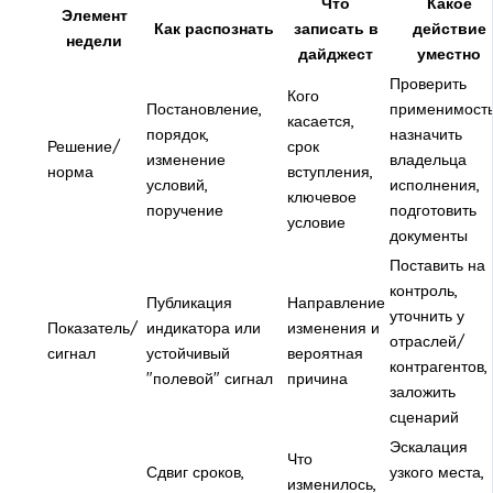
Что
Какое
Элемент
Как распознать
записать в
действие
недели
дайджест
уместно
Проверить
Кого
Постановление,
применимость
касается,
порядок,
назначить
Решение/
срок
изменение
владельца
норма
вступления,
условий,
исполнения,
ключевое
поручение
подготовить
условие
документы
Поставить на
контроль,
Публикация
Направление
уточнить у
Показатель/
индикатора или
изменения и
отраслей/
сигнал
устойчивый
вероятная
контрагентов,
"полевой" сигнал
причина
заложить
сценарий
Эскалация
Что
Сдвиг сроков,
узкого места,
изменилось,