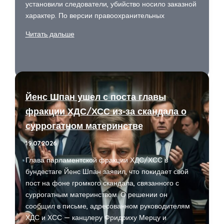
установили следователи, убийство носило заказной
характер. По версии правоохранительных
Киллера,
Читать дальше
убившего
российского
бизнесмена,
задержали
в
Йенс Шпан ушел с поста главы
Перми
фракции ХДС/ХСС из‑за скандала о
и
суррогатном материнстве
арестовали
19.07.2026
Глава парламентской фракции ХДС/ХСС в
бундестаге Йенс Шпан заявил, что покидает свой
пост на фоне громкого скандала, связанного с
суррогатным материнством. О решении он
сообщил в письме, адресованном руководителям
ХДС и ХСС — канцлеру Фридриху Мерцу и