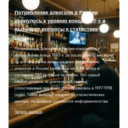
Потребление алкоголя в России
вернулось к уровню конца 1990-х и
вызывает вопросы к статистике
09.07.2026
Потребление алкоголя в России откатилось к
показателям конца 1990-х За последние 12 месяцев
по состоянию на июнь среднее потребление
алкоголя в России снизилось на 0,44 литра и
составило 7,62 литра на человека. Это самый
низкий уровень за длительный период:
сопоставимые значения фиксировались в 1997-1998
годах. Такие выводы следуют из статистических
данных, на которые ссылаются информагентства.
Потребление
Читать дальше
алкоголя
в