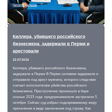
Эстафета
Читать дальше
успешности:
третья
волна
в
10
Киллера, убившего российского
регионах
бизнесмена, задержали в Перми и
помогла
арестовали
трудоустроить
людей
22.07.2026
с
Киллера, убившего российского бизнесмена,
инвалидностью
задержали в Перми В Перми силовики задержали и
отправили под арест мужчину, которого следствие
считает исполнителем убийства российского
бизнесмена. Преступление произошло в баре
осенью 2023 года: предпринимателя застрелили 5
октября. Сейчас суд избрал подозреваемому меру
пресечения в виде заключения под стражу. Как