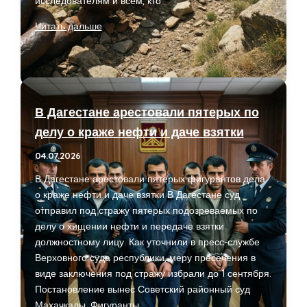
исследователям и всем, кто
Цепь
Читать дальше
из
Дагестана:
может
ли
находка
В Дагестане арестовали пятерых по
3000
делу о краже нефти и даче взятки
лет
быть
04.07.2026
следом
В Дагестане арестовали пятерых фигурантов дела
легенды
о краже нефти и даче взятки В Дагестане суд
о
отправил под стражу пятерых подозреваемых по
Прометее
делу о хищении нефти и передаче взятки
должностному лицу. Как уточнили в пресс-службе
Верховного суда республики, меру пресечения в
виде заключения под стражу избрали до 1 сентября.
Постановление вынес Советский районный суд
Махачкалы. Фигуранты,