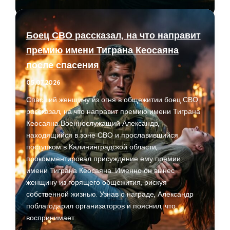
России
вернулось
к
Боец СВО рассказал, на что направит
уровню
премию имени Тиграна Кеосаяна
конца
после спасения
1990-
х
05.07.2026
и
Спасший женщину из огня в общежитии боец СВО
вызывает
рассказал, на что направит премию имени Тиграна
вопросы
Кеосаяна Военнослужащий Александр,
к
находящийся в зоне СВО и прославившийся
статистике
поступком в Калининградской области,
прокомментировал присуждение ему премии
имени Тиграна Кеосаяна. Именно он вынес
женщину из горящего общежития, рискуя
собственной жизнью. Узнав о награде, Александр
поблагодарил организаторов и пояснил, что
воспринимает