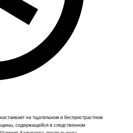
настаивает на тщательном и беспристрастном
енщины, содержащейся в следственном
 Шамиля Хадулаева, после выезда